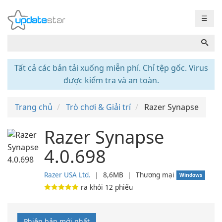
☰
Tất cả các bản tải xuống miễn phí. Chỉ tệp gốc. Virus
được kiểm tra và an toàn.
Trang chủ
Trò chơi & Giải trí
Razer Synapse
Razer Synapse
4.0.698
Razer USA Ltd.
❘
8,6MB
❘
Thương mại
Windows
ra khỏi
12
phiếu
Phiên bản mới nhất