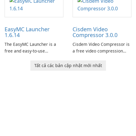
began! Junk Jack Retro,
wide range of tools and
formerly known as Junk Jack,
features, this app allows
now offers widescreen
users to easily design 3D
support.
models and generate
EasyMC Launcher
Cisdem Video
captivating animated scenes.
1.6.14
Compressor 3.0.0
The EasyMC Launcher is a
Cisdem Video Compressor is
free and easy-to-use
a free video compression
Minecraft launcher
software for Mac. It allows
developed by EasyMC. It
users to compress media
Tất cả các bản cập nhật mới nhất
allows Minecraft players to
files by setting the
quickly and easily access
percentage, target file size,
their favorite servers and
and file parameters to
mods with just a few clicks.
ensure satisfactory results.