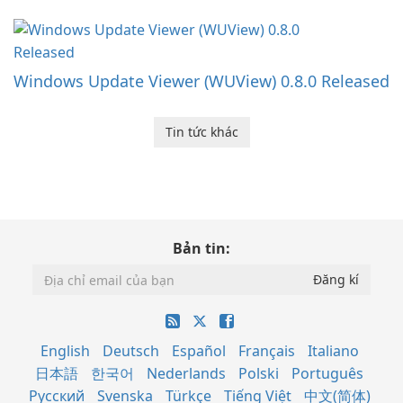
Windows Update Viewer (WUView) 0.8.0 Released
Tin tức khác
Bản tin:
English
Deutsch
Español
Français
Italiano
日本語
한국어
Nederlands
Polski
Português
Русский
Svenska
Türkçe
Tiếng Việt
中文(简体)