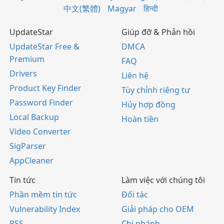
中文(繁體)
Magyar
हिन्दी
UpdateStar
Giúp đỡ & Phản hồi
UpdateStar Free &
DMCA
Premium
FAQ
Drivers
Liên hệ
Product Key Finder
Tùy chỉnh riêng tư
Password Finder
Hủy hợp đồng
Local Backup
Hoàn tiền
Video Converter
SigParser
AppCleaner
Tin tức
Làm việc với chúng tôi
Phần mềm tin tức
Đối tác
Vulnerability Index
Giải pháp cho OEM
RSS
Chi nhánh