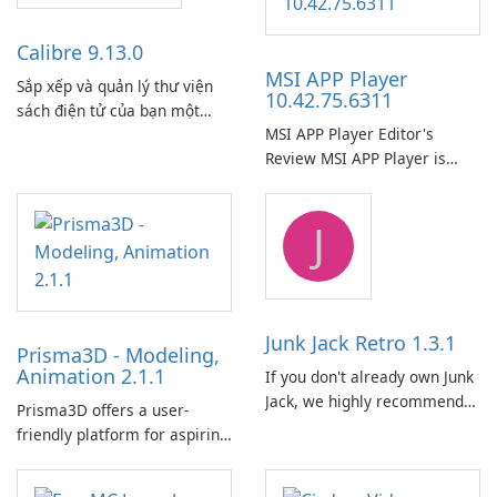
Calibre 9.13.0
MSI APP Player
Sắp xếp và quản lý thư viện
10.42.75.6311
sách điện tử của bạn một
MSI APP Player Editor's
cách dễ dàng bằng Calibre.
Review MSI APP Player is
MSI’s Windows Android
emulator built atop the
J
BlueStacks engine and tuned
for MSI hardware.
Junk Jack Retro 1.3.1
Prisma3D - Modeling,
Animation 2.1.1
If you don't already own Junk
Jack, we highly recommend
Prisma3D offers a user-
purchasing it before
friendly platform for aspiring
considering Junk Jack Retro.
3D creators to bring their
This game is where it all
imagination to life. With a