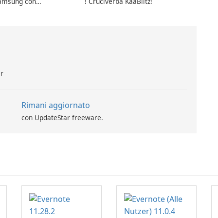
Samsung con
! Cruciverba KaaBlitz!
s!
ar
Rimani aggiornato
con UpdateStar freeware.