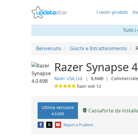
I nostri prodotti
Do
Tutti i
Benvenuto
Giochi e Intrattenimento
Razer Synapse 4
Razer USA Ltd.
❘
8,6MB
❘
Commercial
fuori voti
12
Ultima versione
Cassaforte da install
4.0.698
Report a Problem