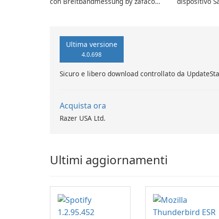
con Breitbandmessung by zafaco
dispositivo 
GmbH!
UltimateSam
Ultima versione
4.0.698
Sicuro e libero download controllato da UpdateSt
Acquista ora
Razer USA Ltd.
Ultimi aggiornamenti