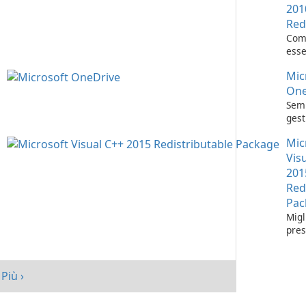
201
Red
Com
esse
l'es
Mic
appl
Visu
One
Semp
gest
con 
Mic
One
Vis
201
Red
Pac
Migl
pres
tuo 
Micr
C++
Più ›
Redi
Pack