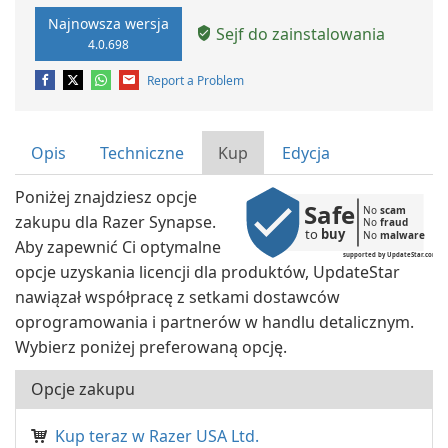
Najnowsza wersja
Sejf do zainstalowania
4.0.698
Report a Problem
Opis
Techniczne
Kup
Edycja
Poniżej znajdziesz opcje
Safe
No 
scam
zakupu dla Razer Synapse.
No 
fraud
to 
buy
No 
malware
Aby zapewnić Ci optymalne
supported by UpdateStar.com
opcje uzyskania licencji dla produktów, UpdateStar
nawiązał współpracę z setkami dostawców
oprogramowania i partnerów w handlu detalicznym.
Wybierz poniżej preferowaną opcję.
Opcje zakupu
Kup teraz w Razer USA Ltd.