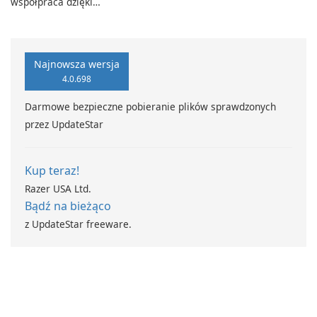
współpraca dzięki
CyberLink PowerDVD
programowi Adobe Acrobat
Standard.
Najnowsza wersja
4.0.698
Darmowe bezpieczne pobieranie plików sprawdzonych
przez UpdateStar
Kup teraz!
Razer USA Ltd.
Bądź na bieżąco
z UpdateStar freeware.