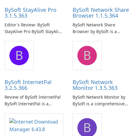
BySoft StayAlive Pro
BySoft Network Share
3.1.5.363
Browser 1.1.5.364
Editor's Review: BySoft
BySoft Network Share
StayAlive Pro BySoft StayAlive
Browser by BySoft is a
Pro is a reliable software
comprehensive software
application designed to
application that allows users
B
B
ensure the continuous and
to easily browse and manage
uninterrupted operation of
shared folders on their
your computer system.
network.
BySoft InternetPal
BySoft Network
3.2.5.366
Monitor 1.3.5.363
Review of BySoft InternetPal
BySoft Network Monitor by
BySoft InternetPal is a
BySoft is a comprehensive
comprehensive software
network monitoring software
application designed to
designed to help businesses
B
monitor your internet
effectively manage their
connection and provide real-
network infrastructure.