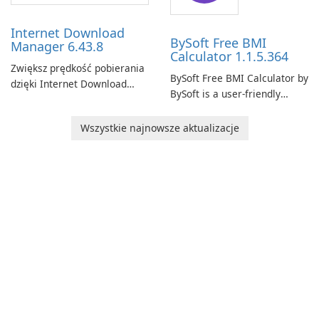
time insights into its
performance.
Internet Download
BySoft Free BMI
Manager 6.43.8
Calculator 1.1.5.364
Zwiększ prędkość pobierania
BySoft Free BMI Calculator by
dzięki Internet Download
BySoft is a user-friendly
Manager!
software application
designed to help you
Wszystkie najnowsze aktualizacje
calculate your Body Mass
Index quickly and accurately.