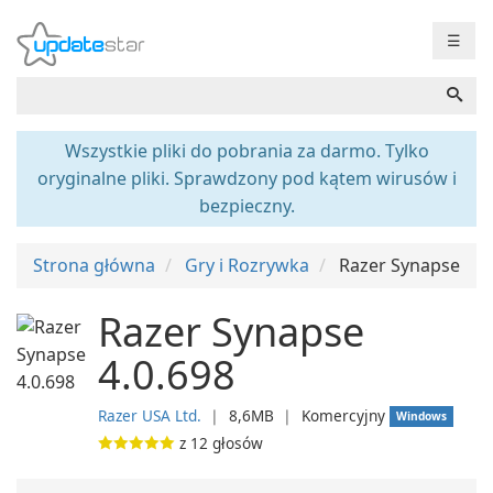
☰
Wszystkie pliki do pobrania za darmo. Tylko
oryginalne pliki. Sprawdzony pod kątem wirusów i
bezpieczny.
Strona główna
Gry i Rozrywka
Razer Synapse
Razer Synapse
4.0.698
Razer USA Ltd.
❘
8,6MB
❘
Komercyjny
Windows
z
12
głosów