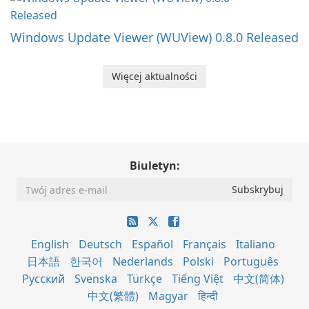
Windows Update Viewer (WUView) 0.8.0 Released
Więcej aktualności
Biuletyn:
English
Deutsch
Español
Français
Italiano
日本語
한국어
Nederlands
Polski
Português
Русский
Svenska
Türkçe
Tiếng Việt
中文(简体)
中文(繁體)
Magyar
हिन्दी