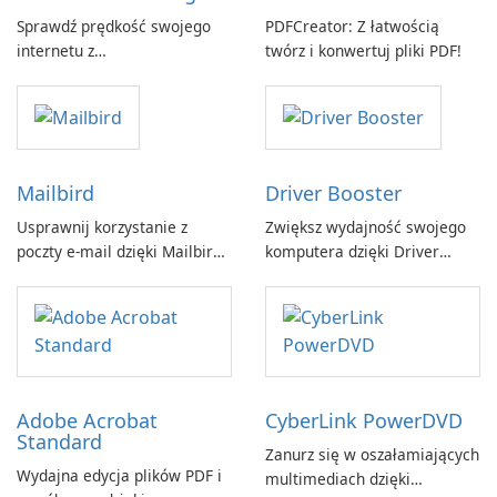
Sprawdź prędkość swojego
PDFCreator: Z łatwością
internetu z
twórz i konwertuj pliki PDF!
Breitbandmessung by zafaco
GmbH!
Mailbird
Driver Booster
Usprawnij korzystanie z
Zwiększ wydajność swojego
poczty e-mail dzięki Mailbird
komputera dzięki Driver
by Maryssael.
Booster firmy IObit
Adobe Acrobat
CyberLink PowerDVD
Standard
Zanurz się w oszałamiających
Wydajna edycja plików PDF i
multimediach dzięki