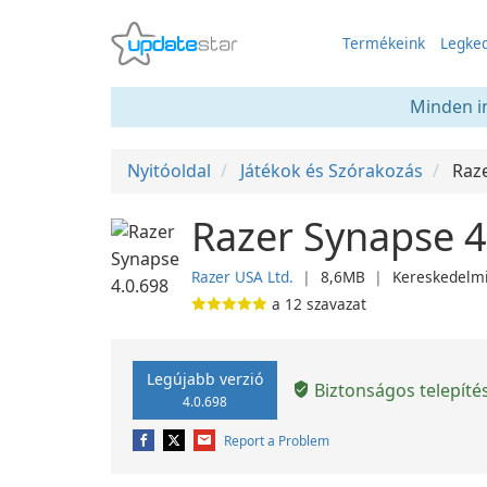
Termékeink
Legked
Minden in
Nyitóoldal
Játékok és Szórakozás
Raz
Razer Synapse 4
Razer USA Ltd.
❘
8,6MB
❘
Kereskedelm
a
12
szavazat
Legújabb verzió
Biztonságos telepíté
4.0.698
Report a Problem