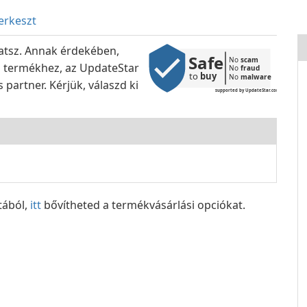
erkeszt
hatsz. Annak érdekében,
Safe
No 
scam
 a termékhez, az UpdateStar
No 
fraud
to 
buy
No 
malware
 partner. Kérjük, válaszd ki
supported by UpdateStar.com
tából,
itt
bővítheted a termékvásárlási opciókat.