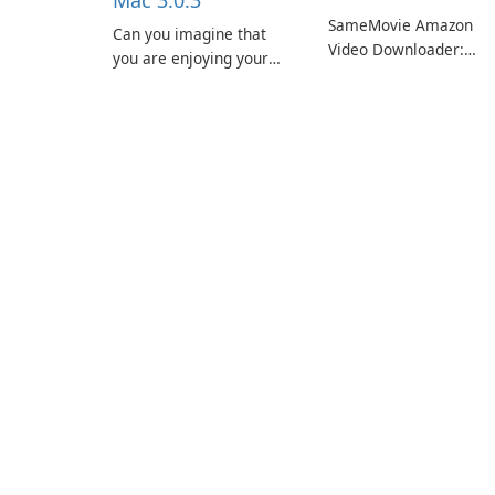
Mac 3.0.3
SameMovie Amazon
Can you imagine that
Video Downloader:
you are enjoying your
Editor's Review
favorite Amazon movies
SameMovie Amazon
or TV shows lying on the
Video Downloader is a
beach, camping in the
desktop utility for savi
woods or even during
Amazon Prime Video
your long commute to
titles and other Amazo
work by subway?
web-player content to
local drives in MP4 or
MKV.