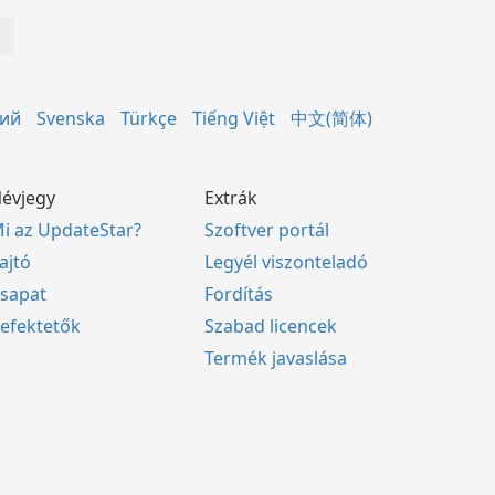
кий
Svenska
Türkçe
Tiếng Việt
中文(简体)
évjegy
Extrák
i az UpdateStar?
Szoftver portál
ajtó
Legyél viszonteladó
sapat
Fordítás
efektetők
Szabad licencek
Termék javaslása