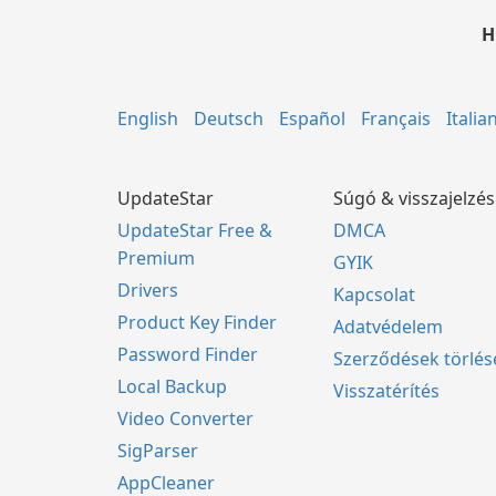
H
English
Deutsch
Español
Français
Italia
UpdateStar
Súgó & visszajelzés
UpdateStar Free &
DMCA
Premium
GYIK
Drivers
Kapcsolat
Product Key Finder
Adatvédelem
Password Finder
Szerződések törlés
Local Backup
Visszatérítés
Video Converter
SigParser
AppCleaner