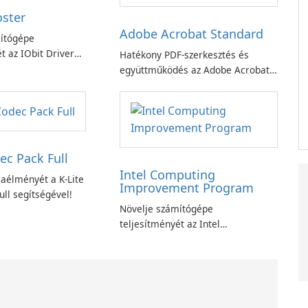
oster
Adobe Acrobat Standard
ítógépe
t az IObit Driver
Hatékony PDF-szerkesztés és
ciójával
együttműködés az Adobe Acrobat
Standard alkalmazással.
ec Pack Full
Intel Computing
aélményét a K-Lite
Improvement Program
ll segítségével!
Növelje számítógépe
teljesítményét az Intel
számítástechnika-fejlesztési
programjával