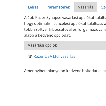
Leírás
Paraméterek
Vásárlás
Sz
Alább Razer Synapse vásárlási opciókat talál
hogy optimális licencelési opciókat találhass
több szoftver kibocsátóval és forgalmazóval is
alább a kedvenc opciódat.
Vásárlási opciók
Razer USA Ltd. vásárlás
Amennyiben hiányolod kedvenc boltodat a lis