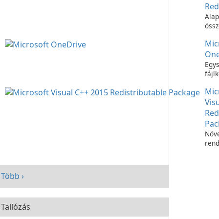
Red
Alap
össz
C++
Mic
futt
One
Egys
fájl
Micr
Mic
OneD
Vis
Red
Pac
Növe
rend
telj
Micr
C++
Több ›
Redi
Pac
segí
Tallózás