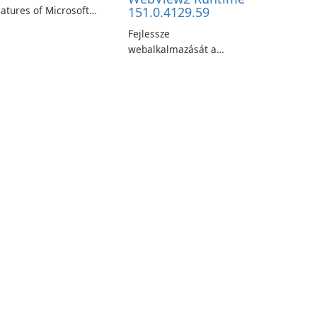
atures of Microsoft
151.0.4129.59
ge Beta: The Future of
Fejlessze
eb Browsing Microsoft
webalkalmazását a
ge Beta, developed by
Microsoft Edge
crosoft Corporation, is
WebView2
aping the landscape of
futtatókörnyezettel!
odern web browsers
th its cutting-edge
eatures and seamless
ser …