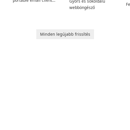
portable email client
Gyors és sokoldalú
Fe
software which you can
webböngésző
Ed
launch from any USB or
W
portable media on any
Ed
computer running
Mi
Microsoft Windows.
Minden legújabb frissítés
sh
ng
m
wi
n
f
u