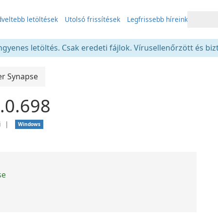
veltebb letöltések
Utolsó frissítések
Legfrissebb híreink
gyenes letöltés. Csak eredeti fájlok. Vírusellenőrzött és bi
er Synapse
.0.698
i
❘
Windows
se