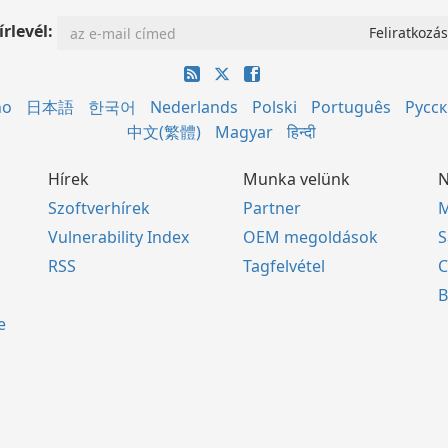
írlevél:
no
日本語
한국어
Nederlands
Polski
Português
Русс
中文(繁體)
Magyar
हिन्दी
Hírek
Munka velünk
N
Szoftverhírek
Partner
M
Vulnerability Index
OEM megoldások
S
RSS
Tagfelvétel
C
B
e