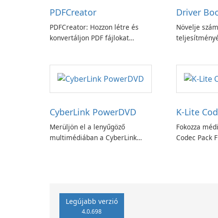
PDFCreator
Driver Bo
PDFCreator: Hozzon létre és
Növelje szám
konvertáljon PDF fájlokat
teljesítményé
könnyedén!
Booster funk
CyberLink PowerDVD
K-Lite Cod
Merüljön el a lenyűgöző
Fokozza médi
multimédiában a CyberLink
Codec Pack Fu
PowerDVD-vel
Legújabb verzió
4.0.698