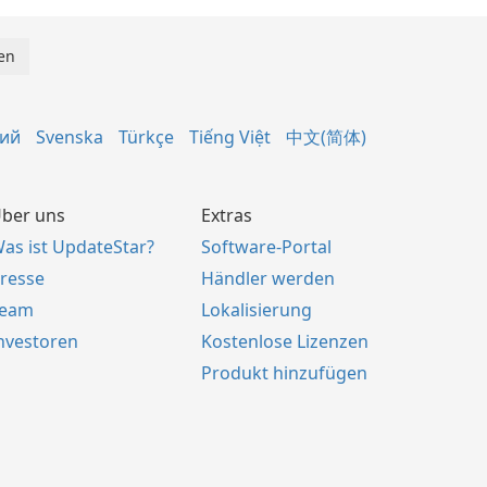
кий
Svenska
Türkçe
Tiếng Việt
中文(简体)
ber uns
Extras
as ist UpdateStar?
Software-Portal
resse
Händler werden
Team
Lokalisierung
nvestoren
Kostenlose Lizenzen
Produkt hinzufügen