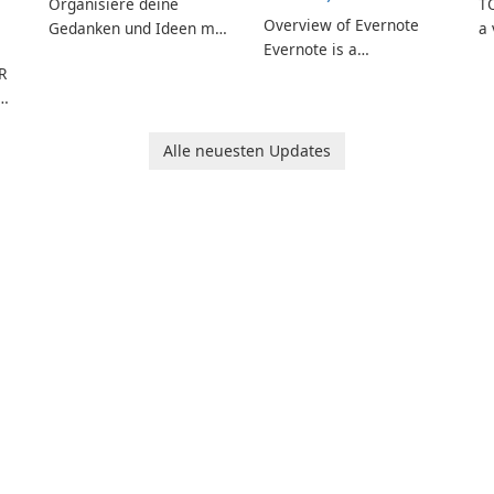
Organisiere deine
TO
Overview of Evernote
Gedanken und Ideen mit
a 
Evernote is a
Evernote.
m
R
comprehensive note-
de
d
taking and organization
in
cher
software designed to
or
help users capture,
in
Alle neuesten Updates
organize, and access
information across
multiple devices.