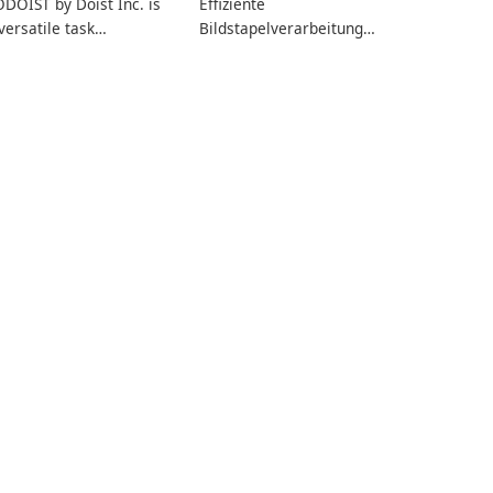
DOIST by Doist Inc. is
Effiziente
versatile task
Bildstapelverarbeitung
anagement tool
mit XnConvert
signed to help
dividuals and teams
ganize their work and
crease productivity.