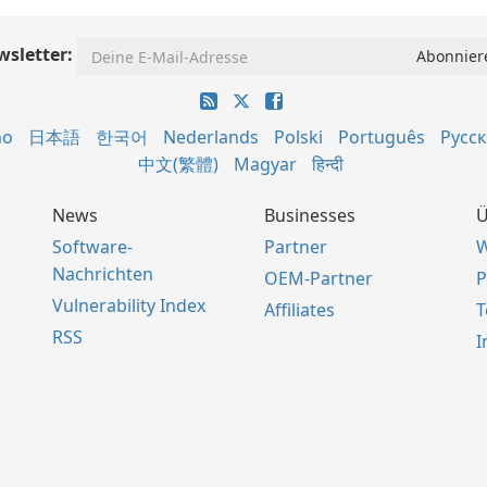
sletter:
no
日本語
한국어
Nederlands
Polski
Português
Русс
中文(繁體)
Magyar
हिन्दी
News
Businesses
Ü
Software-
Partner
W
Nachrichten
OEM-Partner
P
Vulnerability Index
Affiliates
RSS
I