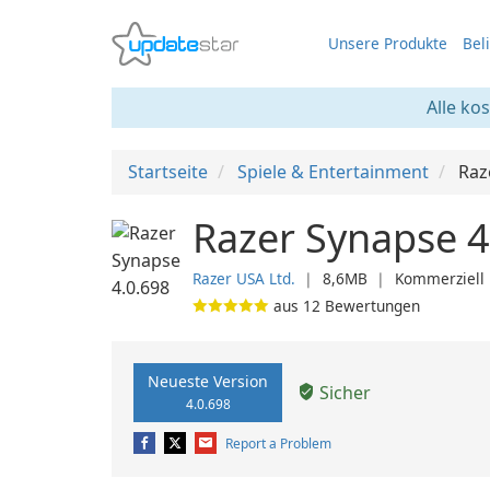
Unsere Produkte
Bel
Alle ko
Startseite
Spiele & Entertainment
Raz
Razer Synapse 4
Razer USA Ltd.
❘
8,6MB
❘
Kommerziell
aus
12
Bewertungen
Neueste Version
Sicher
4.0.698
Report a Problem