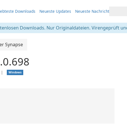
iebteste Downloads
Neueste Updates
Neueste Nachrichten
stenlosen Downloads. Nur Originaldateien. Virengeprüft und
er Synapse
.0.698
❘
Windows