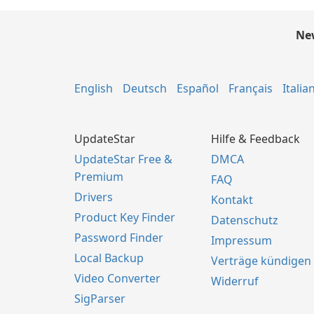
New
English
Deutsch
Español
Français
Italia
UpdateStar
Hilfe & Feedback
UpdateStar Free &
DMCA
Premium
FAQ
Drivers
Kontakt
Product Key Finder
Datenschutz
Password Finder
Impressum
Local Backup
Verträge kündigen
Video Converter
Widerruf
SigParser