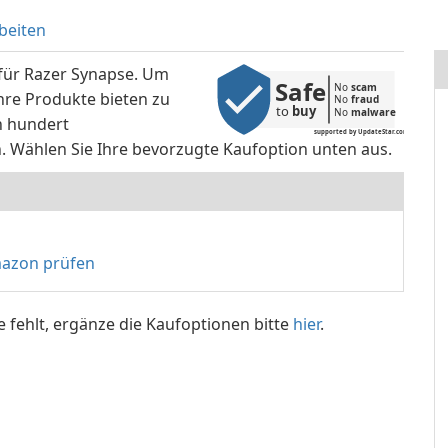
beiten
 für Razer Synapse. Um
Safe
No 
scam
hre Produkte bieten zu
No 
fraud
to 
buy
No 
malware
n hundert
supported by UpdateStar.com
 Wählen Sie Ihre bevorzugte Kaufoption unten aus.
mazon prüfen
e fehlt, ergänze die Kaufoptionen bitte
hier
.