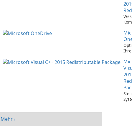
201
Red
Wes
Kom
Ausf
Mic
Visu
Anw
One
Opti
Ihre
Date
Mic
mit 
One
Vis
201
Red
Pac
Stei
Syst
mit 
Visu
Redi
Mehr ›
Pack