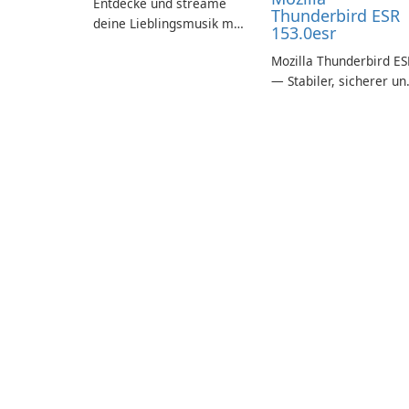
Entdecke und streame
Thunderbird ESR
deine Lieblingsmusik mit
153.0esr
Spotify.
Mozilla Thunderbird ES
— Stabiler, sicherer un
unternehmensfreundli
E-Mail-Client