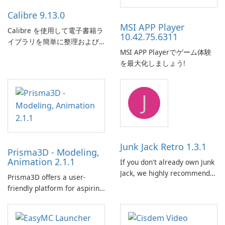
Calibre 9.13.0
MSI APP Player
Calibre を使用して電子書籍ラ
10.42.75.6311
イブラリを簡単に整理および
MSI APP Playerでゲーム体験
管理します。
を最大化しましょう!
J
Junk Jack Retro 1.3.1
Prisma3D - Modeling,
Animation 2.1.1
If you don't already own Junk
Jack, we highly recommend
Prisma3D offers a user-
purchasing it before
friendly platform for aspiring
considering Junk Jack Retro.
3D creators to bring their
This game is where it all
imagination to life. With a
began! Junk Jack Retro,
wide range of tools and