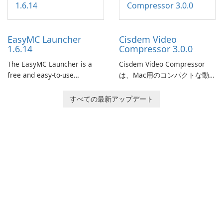
formerly known as Junk Jack,
features, this app allows
now offers widescreen
users to easily design 3D
support.
models and generate
EasyMC Launcher
Cisdem Video
captivating animated scenes.
1.6.14
Compressor 3.0.0
The EasyMC Launcher is a
Cisdem Video Compressor
free and easy-to-use
は、Mac用のコンパクトな動
Minecraft launcher
画圧縮ソフトです。パーセン
developed by EasyMC. It
テージ、ターゲットファイル
すべての最新アップデート
allows Minecraft players to
のサイズ、ファイルのパラメ
quickly and easily access
ータを設定することで、メデ
their favorite servers and
ィアファイルを圧縮し、満足
mods with just a few clicks.
のいく結果を得ることができ
ます。この圧縮ソフトを使用
すると、エンコードモードと
品質を選択し、圧縮結果をプ
レビューできます。また、一
般的な動画とオーディオ形式
に出力したり、制限なしで超
高速で一括して圧縮したりで