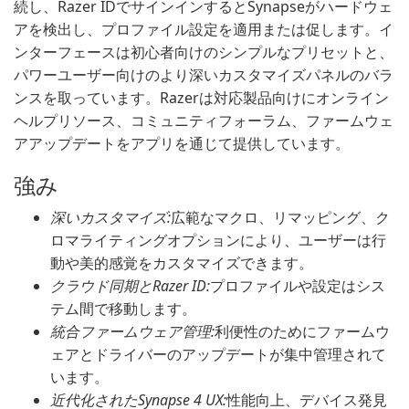
続し、Razer IDでサインインするとSynapseがハードウェ
アを検出し、プロファイル設定を適用または促します。イ
ンターフェースは初心者向けのシンプルなプリセットと、
パワーユーザー向けのより深いカスタマイズパネルのバラ
ンスを取っています。Razerは対応製品向けにオンライン
ヘルプリソース、コミュニティフォーラム、ファームウェ
アアップデートをアプリを通じて提供しています。
強み
深いカスタマイズ:
広範なマクロ、リマッピング、ク
ロマライティングオプションにより、ユーザーは行
動や美的感覚をカスタマイズできます。
クラウド同期とRazer ID:
プロファイルや設定はシス
テム間で移動します。
統合ファームウェア管理:
利便性のためにファームウ
ェアとドライバーのアップデートが集中管理されて
います。
近代化されたSynapse 4 UX:
性能向上、デバイス発見