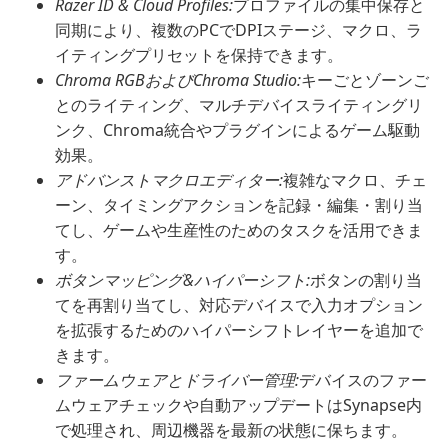
Razer ID & Cloud Profiles:
プロファイルの集中保存と
同期により、複数のPCでDPIステージ、マクロ、ラ
イティングプリセットを保持できます。
Chroma RGBおよびChroma Studio:
キーごとゾーンご
とのライティング、マルチデバイスライティングリ
ンク、Chroma統合やプラグインによるゲーム駆動
効果。
アドバンストマクロエディター:
複雑なマクロ、チェ
ーン、タイミングアクションを記録・編集・割り当
てし、ゲームや生産性のためのタスクを活用できま
す。
ボタンマッピング&ハイパーシフト:
ボタンの割り当
てを再割り当てし、対応デバイスで入力オプション
を拡張するためのハイパーシフトレイヤーを追加で
きます。
ファームウェアとドライバー管理:
デバイスのファー
ムウェアチェックや自動アップデートはSynapse内
で処理され、周辺機器を最新の状態に保ちます。